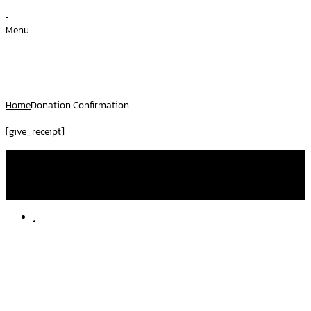
Menu
Donation Confirmation
Home
Donation Confirmation
[give_receipt]
โทรหาเราที่
092 282 2507
,
097 250 3637
facebook
amd.nursingcare
line
am-dnurse
.