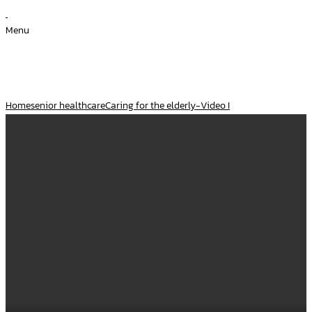
Menu
Caring for the elderly-Video I
Home
senior healthcare
Caring for the elderly-Video I